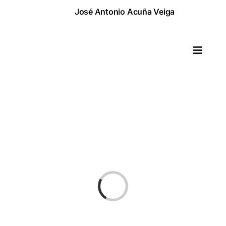
Saltar
José Antonio Acuña Veiga
al
contenido
Toggle
Naviga
Cargando...