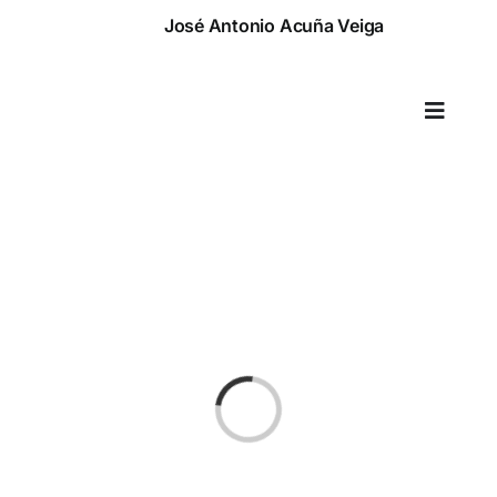
Saltar
José Antonio Acuña Veiga
al
contenido
Toggle
Naviga
Cargando...