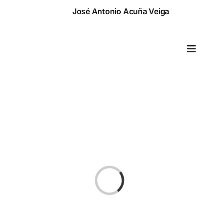
Saltar
José Antonio Acuña Veiga
al
contenido
Toggle
Naviga
Cargando...