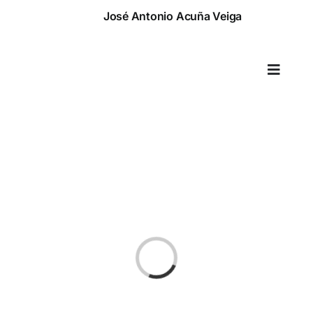
Saltar
José Antonio Acuña Veiga
al
contenido
Toggle
Naviga
Cargando...