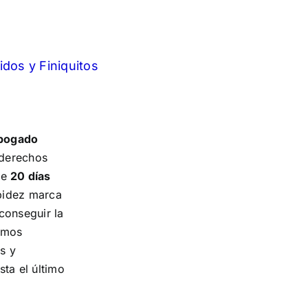
dos y Finiquitos
bogado
 derechos
de
20 días
apidez marca
 conseguir la
omos
s y
sta el último