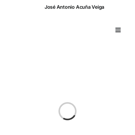
Saltar
José Antonio Acuña Veiga
al
contenido
Toggle
Naviga
Cargando...