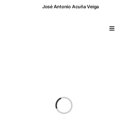
Saltar
José Antonio Acuña Veiga
al
contenido
Toggle
Naviga
Cargando...