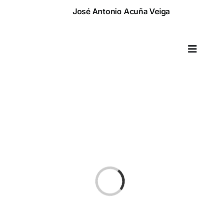
Saltar
José Antonio Acuña Veiga
al
contenido
Toggle
Naviga
Cargando...