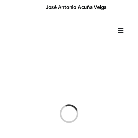
Saltar
José Antonio Acuña Veiga
al
contenido
Toggle
Naviga
Cargando...