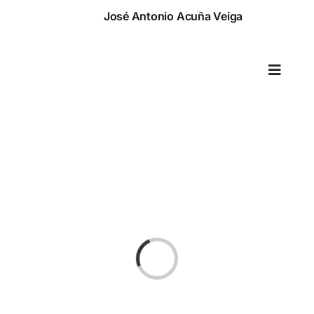
Saltar
José Antonio Acuña Veiga
al
contenido
Toggle
Naviga
Cargando...