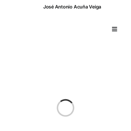
Saltar
José Antonio Acuña Veiga
al
contenido
Toggle
Naviga
Cargando...