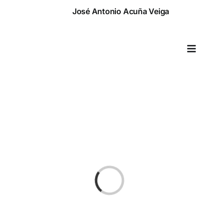
Saltar
José Antonio Acuña Veiga
al
contenido
Toggle
Naviga
Cargando...